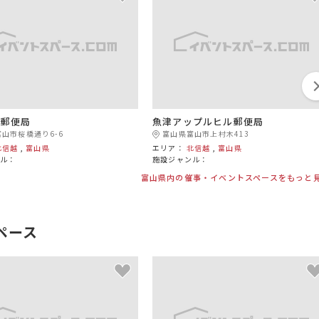
央郵便局
魚津アップルヒル郵便局
山市桜橋通り6-6
富山県富山市上村木413
北信越
,
富山県
エリア：
北信越
,
富山県
ンル：
施設ジャンル：
富山県内の催事・イベントスペースをもっと
ペース