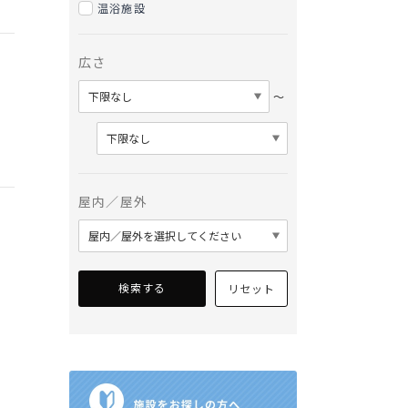
温浴施設
広さ
〜
屋内／屋外
検索する
リセット