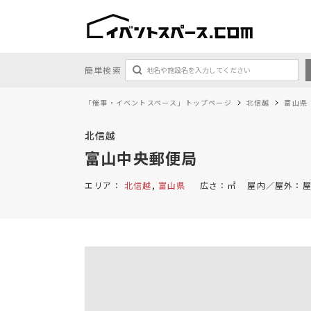
簡単検索
「催事・イベントスペース」トップページ
北信越
富山県
北信越
富山中央郵便局
エリア：
北信越
,
富山県
広さ：
㎡
屋内／屋外：