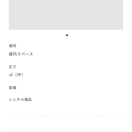
場所
店内スペース
広さ
㎡（坪）
設備
レンタル備品