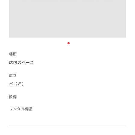
場所
店内スペース
広さ
㎡（坪）
設備
レンタル備品