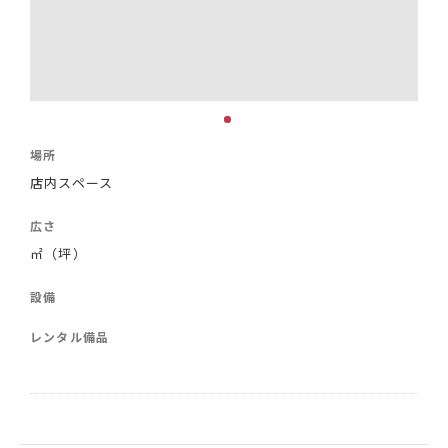
場所
店内スペース
広さ
㎡（坪）
設備
レンタル備品