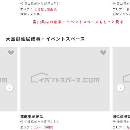
富山県射水市御馬出町34
富山県射
エリア：
北信越
,
富山県
エリア：
北
施設ジャンル：
施設ジャン
富山県内の催事・イベントスペースをもっと見る
大島郵便局催事・イベントスペース
那覇東郵便局
浦添郵便
沖縄県射水市寄宮1-3-1
沖縄県射
エリア：
九州
,
沖縄県
エリア：
九