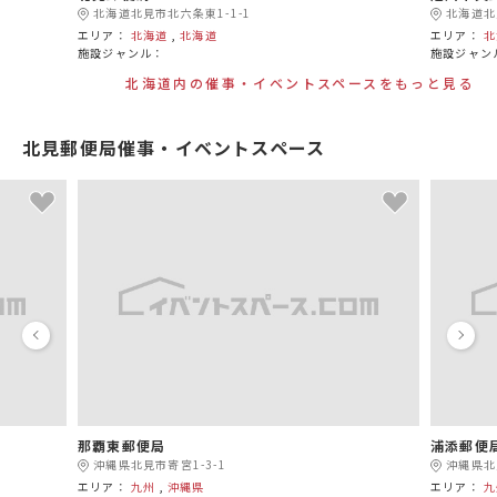
北海道北見市北六条東1-1-1
北海道北
エリア：
北海道
,
北海道
エリア：
北
施設ジャンル：
施設ジャン
北海道内の催事・イベントスペースをもっと見る
北見郵便局催事・イベントスペース
那覇東郵便局
浦添郵便
沖縄県北見市寄宮1-3-1
沖縄県北
エリア：
九州
,
沖縄県
エリア：
九