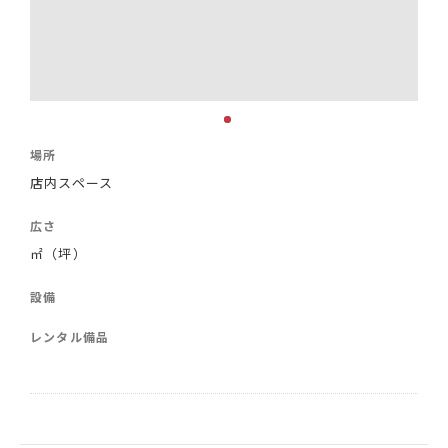
場所
店内スペース
広さ
㎡（坪）
設備
レンタル備品