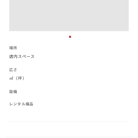
場所
店内スペース
広さ
㎡（坪）
設備
レンタル備品