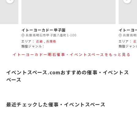
イトーヨーカドー甲子園
イトーヨ
兵庫県明石市甲子園八番町1-100
兵庫県明
エリア：
近畿
,
兵庫県
エリア：
近
施設ジャンル：
施設ジャン
イトーヨーカドー明石催事・イベントスペースをもっと見る
イベントスペース.comおすすめの催事・イベントス
ペース
最近チェックした催事・イベントスペース