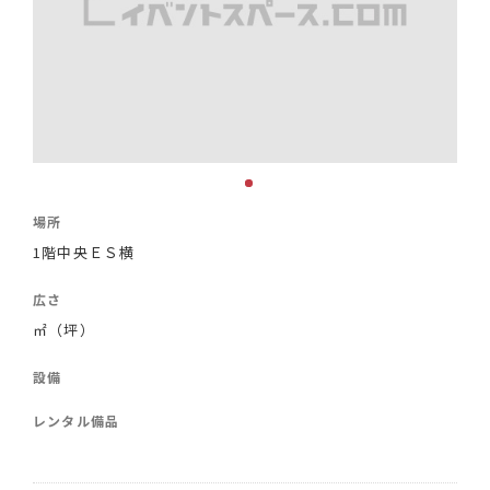
場所
1階中央ＥＳ横
広さ
㎡（坪）
設備
レンタル備品