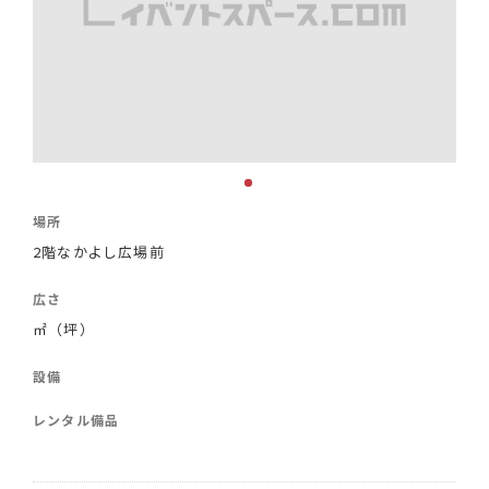
場所
2階なかよし広場前
広さ
㎡（坪）
設備
レンタル備品