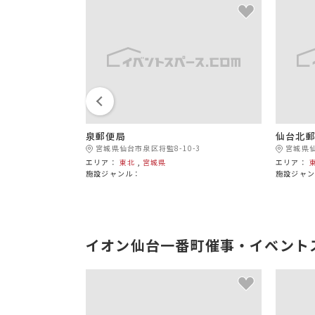
泉郵便局
仙台北
3
宮城県仙台市泉区将監8-10-3
宮城県仙
エリア：
東北
,
宮城県
エリア：
施設ジャンル：
施設ジャ
イオン仙台一番町催事・イベント