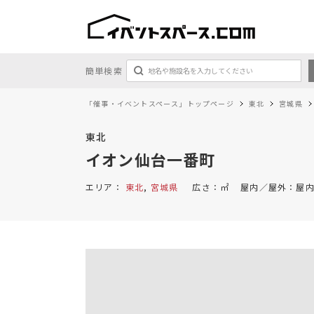
簡単検索
「催事・イベントスペース」トップページ
東北
宮城県
東北
イオン仙台一番町
エリア：
東北
,
宮城県
広さ：
㎡
屋内／屋外：
屋