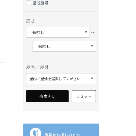
温浴施設
広さ
〜
屋内／屋外
検索する
リセット