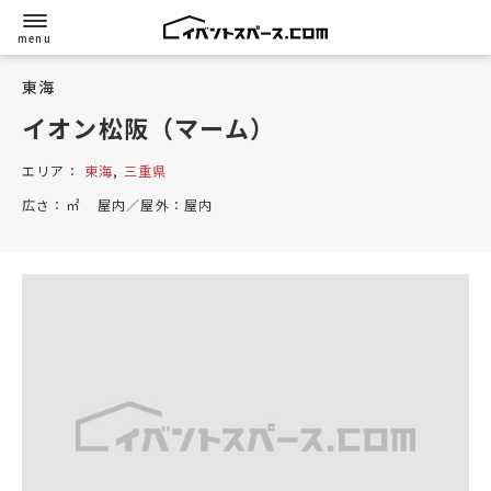
東海
イオン松阪（マーム）
エリア：
東海
,
三重県
広さ：
㎡
屋内／屋外：
屋内