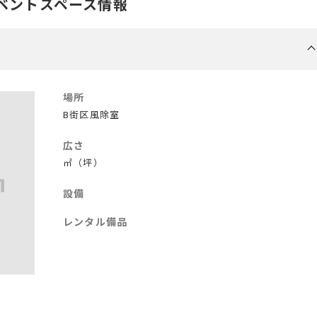
ベントスペース情報
場所
B街区風除室
広さ
㎡（坪）
設備
レンタル備品