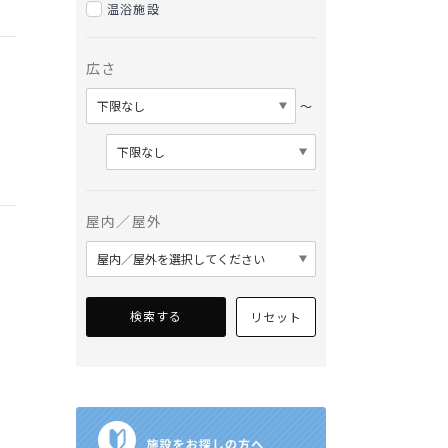
温浴施設
広さ
〜
屋内／屋外
検索する
リセット