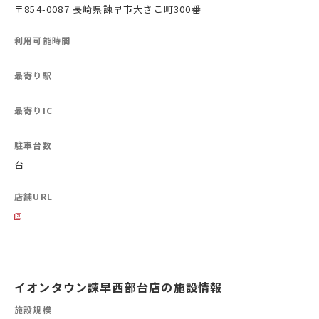
〒854-0087 長崎県諫早市大さこ町300番
利用可能時間
最寄り駅
最寄りIC
駐車台数
台
店舗URL
イオンタウン諫早西部台店の施設情報
施設規模