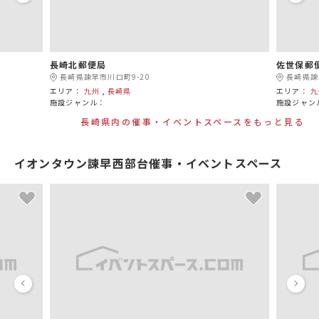
長崎北郵便局
佐世保郵
長崎県諫早市川口町9-20
長崎県諫
エリア：
九州
,
長崎県
エリア：
九
施設ジャンル：
施設ジャン
長崎県内の催事・イベントスペースをもっと見る
イオンタウン諫早西部台催事・イベントスペース