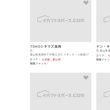
TOHOシネマズ高岡
ドン・
富山県富
富山県高岡市下伏間江383 イオンモール高岡2F
エリア：
エリア：
北信越
,
富山県
施設ジャン
施設ジャンル：