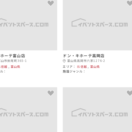
キホーテ富山店
ドン・キホーテ高岡店
山市掛尾町365-1
富山県高岡市六家1276-2
北信越
,
富山県
エリア：
北信越
,
富山県
ル：
施設ジャンル：