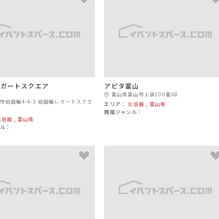
レガートスクエア
アピタ富山
富山県富山市上袋100番68
市総曲輪4-4-3 総曲輪レガートスクエ
エリア：
北信越
,
富山県
施設ジャンル：
北信越
,
富山県
ル：