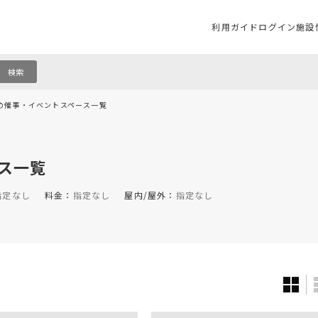
利用ガイド
ログイン
施設
検索
の催事・イベントスペース一覧
ス一覧
指定なし
料金：
指定なし
屋内/屋外：
指定なし