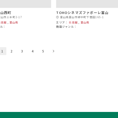
富山西町
TOHOシネマズファボーレ富山
山市上本町2-17
富山県富山市婦中町下轡田165-1
北信越
,
富山県
エリア：
北信越
,
富山県
ル：
施設ジャンル：
1
2
3
4
5