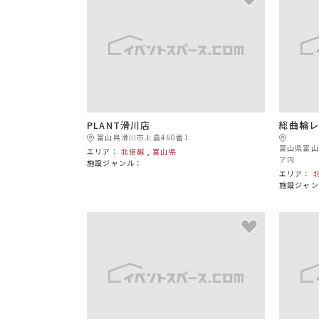
PLANT滑川店
総曲輪
富山県滑川市上島460番1
富山県富山
エリア：
北信越
,
富山県
ア内
施設ジャンル：
エリア：
施設ジャン