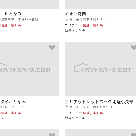
モールとなみ
イオン高岡
波市中神一丁目174番地
富山県高岡市江尻331-1
北信越
,
富山県
エリア：
北信越
,
富山県
ル：
施設ジャンル：
スタイルとなみ
三井アウトレットパーク北陸小矢部
波市中神1-174
富山県小矢部市西中野972-1
北信越
,
富山県
エリア：
北信越
,
富山県
ル：
施設ジャンル：