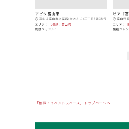
アピタ富山東
ピアゴ
富山県富山市上冨居(かみふご)三丁目8番38号
富山県富
エリア：
北信越
,
富山県
エリア：
施設ジャンル：
施設ジャン
「催事・イベントスペース」トップページへ