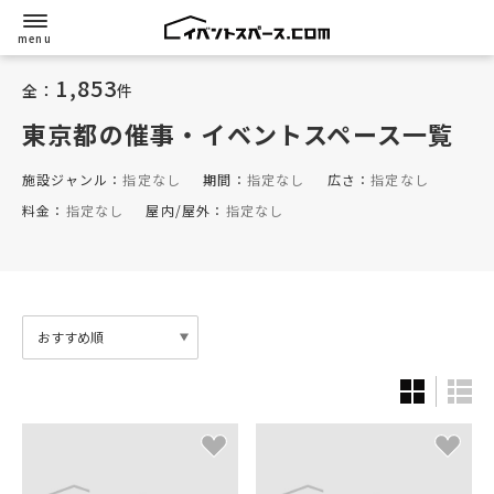
1,853
全：
件
東京都
の催事・イベントスペース一覧
施設ジャンル：
指定なし
期間：
指定なし
広さ：
指定なし
料金：
指定なし
屋内/屋外：
指定なし