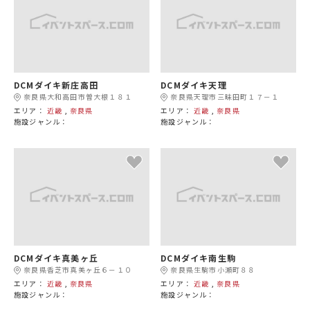
DCMダイキ新庄高田
DCMダイキ天理
奈良県大和高田市曽大根１８１
奈良県天理市三昧田町１７－１
エリア：
近畿
,
奈良県
エリア：
近畿
,
奈良県
施設ジャンル：
施設ジャンル：
DCMダイキ真美ヶ丘
DCMダイキ南生駒
奈良県香芝市真美ヶ丘６－１０
奈良県生駒市小瀬町８８
エリア：
近畿
,
奈良県
エリア：
近畿
,
奈良県
施設ジャンル：
施設ジャンル：