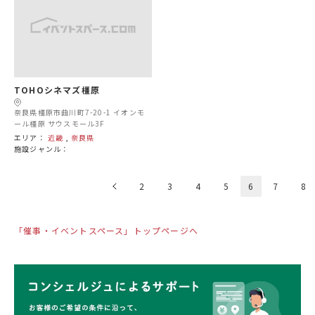
TOHOシネマズ橿原
奈良県橿原市曲川町7-20-1 イオンモ
ール橿原 サウスモール3F
エリア：
近畿
,
奈良県
施設ジャンル：
2
3
4
5
6
7
8
「催事・イベントスペース」トップページへ