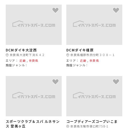
DCMダイキ大淀西
DCMダイキ橿原
奈良県大淀町下渕６４２
奈良県橿原市四分町３０８－１
エリア：
近畿
,
奈良県
エリア：
近畿
,
奈良県
施設ジャンル：
施設ジャンル：
スポーツクラブ＆スパ ルネサン
コープディアーズコープいこま
ス 登美ヶ丘
奈良県生駒市俵口町758-1