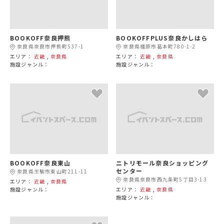
BOOKOFF奈良押熊
BOOKOFFPLUS奈良かしはら
奈良県奈良市押熊町537-1
奈良県橿原市葛本町780-1-2
エリア：
近畿
,
奈良県
エリア：
近畿
,
奈良県
施設ジャンル：
施設ジャンル：
BOOKOFF奈良東山
ニトリモール奈良ショッピング
センター
奈良県生駒市東山町211-11
奈良県奈良市西九条町5丁目3-13
エリア：
近畿
,
奈良県
施設ジャンル：
エリア：
近畿
,
奈良県
施設ジャンル：