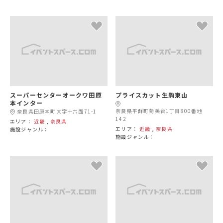
スーパーセンターオークワ田原
プライスカット生駒東山
本インター
奈良県平群町菊美台1丁目800番地
奈良県田原本町大字十六面71-1
142
エリア：
近畿
,
奈良県
エリア：
近畿
,
奈良県
施設ジャンル：
施設ジャンル：