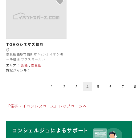
TOHOシネマズ橿原
奈良県橿原市曲川町7-20-1 イオンモ
ール橿原 サウスモール3F
エリア：
近畿
,
奈良県
施設ジャンル：
1
2
3
4
5
6
7
8
「催事・イベントスペース」トップページへ