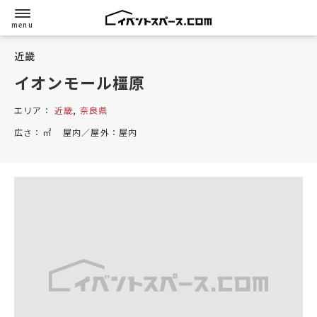
近畿
イオンモール橿原
エリア：
近畿
,
奈良県
広さ：
㎡
屋内／屋外：
屋内