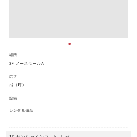
場所
3F ノースモールA
広さ
㎡（坪）
設備
レンタル備品
1F サンシャインコート ｜ ㎡