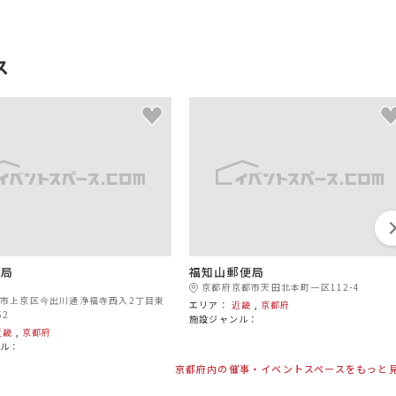
ス
便局
福知山郵便局
京都府京都市天田北本町一区112-4
市上京区今出川通浄福寺西入2丁目東
エリア：
近畿
,
京都府
52
施設ジャンル：
近畿
,
京都府
ンル：
京都府内の催事・イベントスペースをもっと