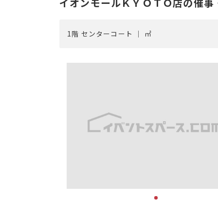
イオンモールＫＹＯＴＯ店の催事
1階 センターコート ｜ ㎡