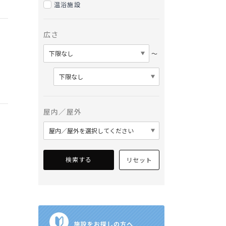
温浴施設
広さ
〜
屋内／屋外
検索する
リセット