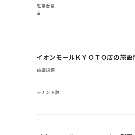
駐車台数
台
イオンモールＫＹＯＴＯ店の施設
施設規模
テナント数