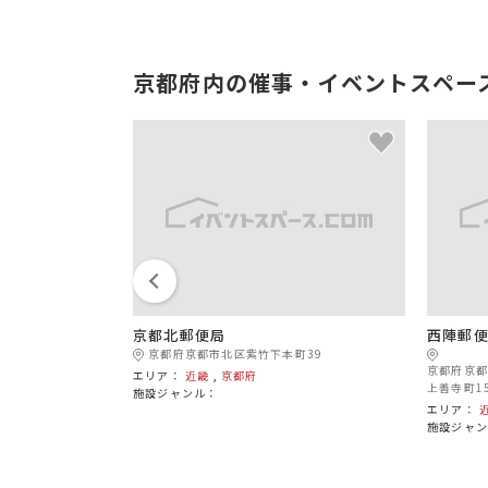
京都府内の催事・イベントスペー
京都北郵便局
西陣郵
川町311-10
京都府京都市北区紫竹下本町39
京都府京都
エリア：
近畿
,
京都府
上善寺町1
施設ジャンル：
エリア：
施設ジャ