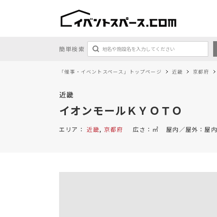
簡単検索
「催事・イベントスペース」トップページ
近畿
京都府
近畿
イオンモールＫＹＯＴＯ
エリア：
近畿
,
京都府
広さ：
㎡
屋内／屋外：
屋