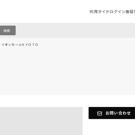
利用ガイド
ログイン
施設
検索
イオンモールＫＹＯＴＯ
内
お問い合わせ