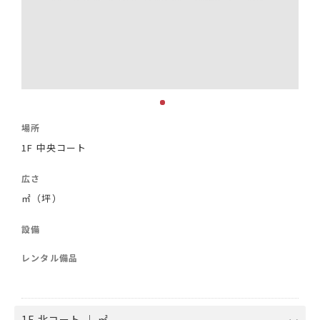
場所
1F 中央コート
広さ
㎡（坪）
設備
レンタル備品
1F 北コート ｜ ㎡