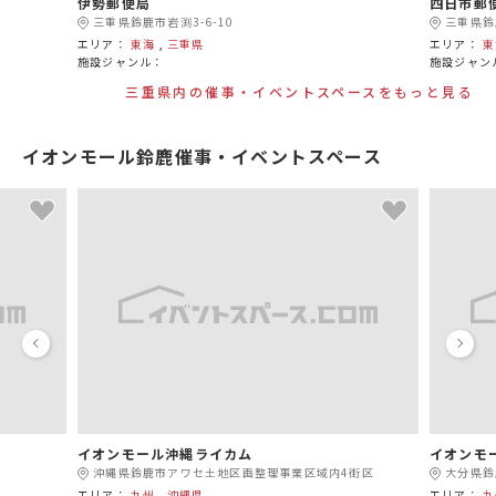
伊勢郵便局
四日市郵
三重県鈴鹿市岩渕3-6-10
三重県鈴
エリア：
東海
,
三重県
エリア：
東
施設ジャンル：
施設ジャン
三重県内の催事・イベントスペースをもっと見る
イオンモール鈴鹿催事・イベントスペース
イオンモール沖縄ライカム
イオンモ
沖縄県鈴鹿市アワセ土地区画整理事業区域内4街区
大分県鈴
エリア：
九州
,
沖縄県
エリア：
九