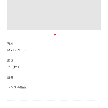
場所
店内スペース
広さ
㎡（坪）
設備
レンタル備品