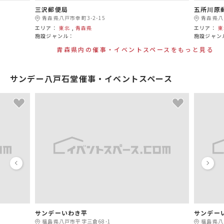
三沢郵便局
五所川原
青森県八戸市幸町3-2-15
青森県八
エリア：
東北
,
青森県
エリア：
東
施設ジャンル：
施設ジャン
青森県内の催事・イベントスペースをもっと見る
サンデー八戸石堂催事・イベントスペース
サンデーいわき平
サンデー
福島県八戸市平字三倉68-1
福島県八