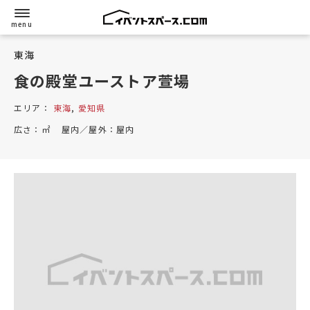
東海
食の殿堂ユーストア萱場
エリア：
東海
,
愛知県
広さ：
㎡
屋内／屋外：
屋内