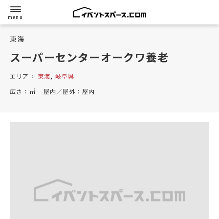
東海
スーパーセンターオークワ養老
エリア：
東海
,
岐阜県
広さ：
㎡
屋内／屋外：
屋内