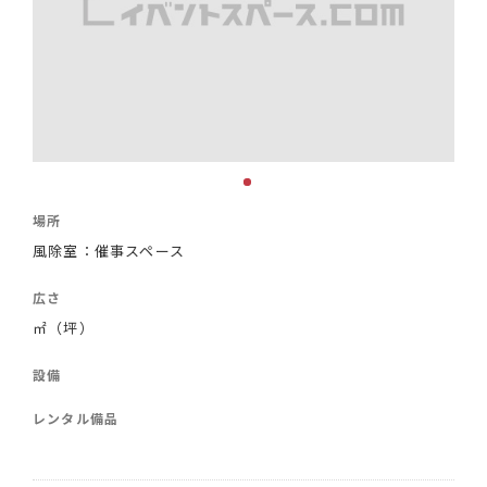
場所
風除室：催事スペース
広さ
㎡（坪）
設備
レンタル備品