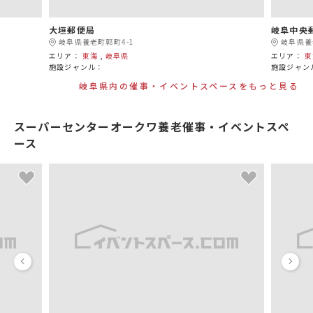
大垣郵便局
岐阜中央
岐阜県養老町郭町4-1
岐阜県養
エリア：
東海
,
岐阜県
エリア：
東
施設ジャンル：
施設ジャン
岐阜県内の催事・イベントスペースをもっと見る
スーパーセンターオークワ養老催事・イベントスペ
ース