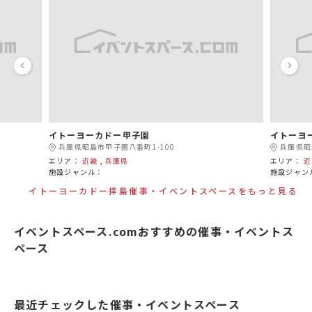
イトーヨーカドー甲子園
イトーヨ
兵庫県昭島市甲子園八番町1-100
兵庫県昭
エリア：
近畿
,
兵庫県
エリア：
近
施設ジャンル：
施設ジャン
イトーヨーカドー拝島催事・イベントスペースをもっと見る
イベントスペース.comおすすめの催事・イベントス
ペース
最近チェックした催事・イベントスペース