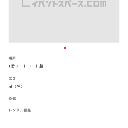
場所
1階フードコート脇
広さ
㎡（坪）
設備
レンタル備品