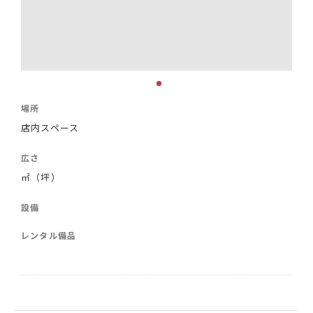
場所
店内スペース
広さ
㎡（坪）
設備
レンタル備品