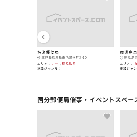
名瀬郵便局
鹿児島
1
鹿児島県霧島市名瀬幸町3-10
鹿児島県
エリア：
九州
,
鹿児島県
エリア：
施設ジャンル：
施設ジャ
国分郵便局催事・イベントスペー