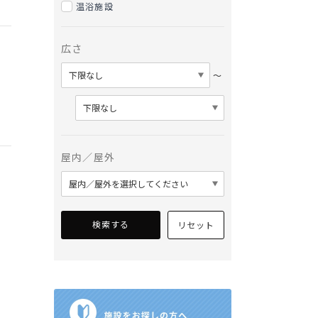
温浴施設
広さ
〜
屋内／屋外
検索する
リセット