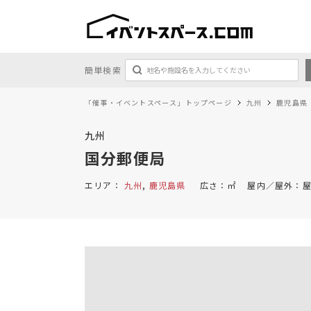
簡単検索
「催事・イベントスペース」トップページ
九州
鹿児島県
九州
国分郵便局
エリア：
九州
,
鹿児島県
広さ：
㎡
屋内／屋外：