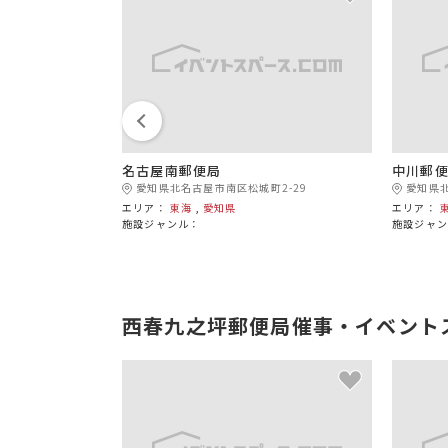
名古屋南郵便局
中川郵
02-1
愛知県北名古屋市南区松城町2-29
愛知県北
エリア：
東海
,
愛知県
エリア：
施設ジャンル：
施設ジャ
西春九之坪郵便局催事・イベント