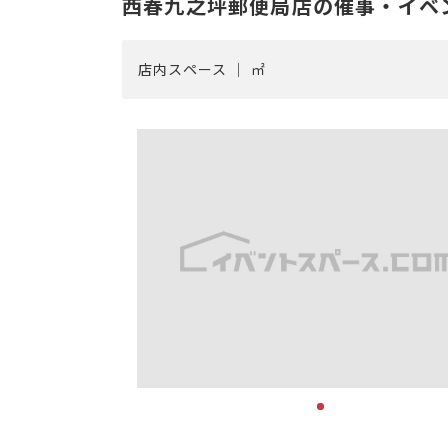
西春九之坪郵便局店の催事・イベ
店内スペース ｜ ㎡