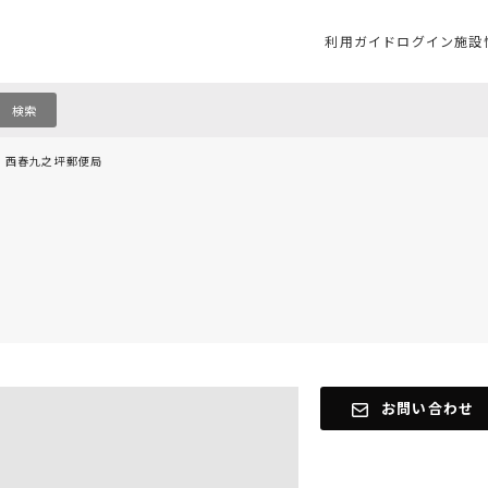
利用ガイド
ログイン
施設
検索
西春九之坪郵便局
内
お問い合わせ