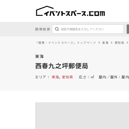
簡単検索
「催事・イベントスペース」トップページ
東海
愛知県
東海
西春九之坪郵便局
エリア：
東海
,
愛知県
広さ：
㎡
屋内／屋外：
屋