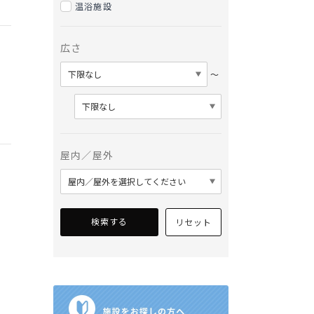
温浴施設
広さ
〜
屋内／屋外
検索する
リセット