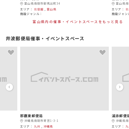
富山県南砺市御馬出町34
富山県南
エリア：
北信越
,
富山県
エリア：
北
施設ジャンル：
施設ジャン
富山県内の催事・イベントスペースをもっと見る
井波郵便局催事・イベントスペース
那覇東郵便局
浦添郵便
沖縄県南砺市寄宮1-3-1
沖縄県南
エリア：
九州
,
沖縄県
エリア：
九