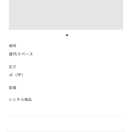
場所
店内スペース
広さ
㎡（坪）
設備
レンタル備品