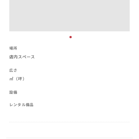
場所
店内スペース
広さ
㎡（坪）
設備
レンタル備品