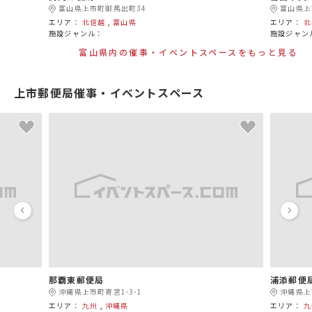
富山県上市町御馬出町34
富山県上
エリア：
北信越
,
富山県
エリア：
北
施設ジャンル：
施設ジャン
富山県内の催事・イベントスペースをもっと見る
上市郵便局催事・イベントスペース
那覇東郵便局
浦添郵便
沖縄県上市町寄宮1-3-1
沖縄県上
エリア：
九州
,
沖縄県
エリア：
九