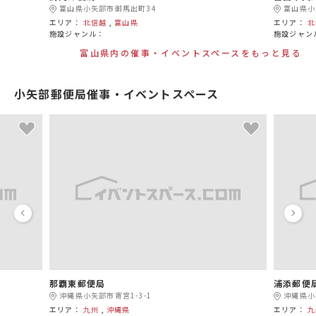
富山県小矢部市御馬出町34
富山県小
エリア：
北信越
,
富山県
エリア：
北
施設ジャンル：
施設ジャン
富山県内の催事・イベントスペースをもっと見る
小矢部郵便局催事・イベントスペース
那覇東郵便局
浦添郵便
沖縄県小矢部市寄宮1-3-1
沖縄県小
エリア：
九州
,
沖縄県
エリア：
九