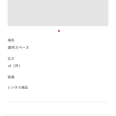
場所
店内スペース
広さ
㎡（坪）
設備
レンタル備品