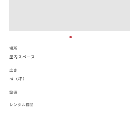
場所
屋内スペース
広さ
㎡（坪）
設備
レンタル備品