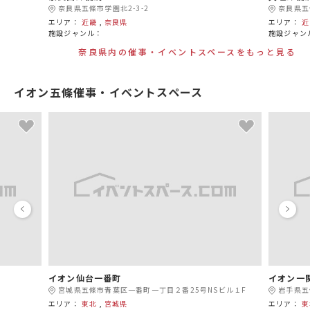
奈良県五條市学園北2-3-2
奈良県五
エリア：
近畿
,
奈良県
エリア：
近
施設ジャンル：
施設ジャン
奈良県内の催事・イベントスペースをもっと見る
イオン五條催事・イベントスペース
イオン仙台一番町
イオン一
宮城県五條市青葉区一番町一丁目２番25号NSビル１F
岩手県五
エリア：
東北
,
宮城県
エリア：
東