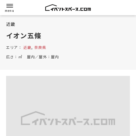
近畿
イオン五條
エリア：
近畿
,
奈良県
広さ：
㎡
屋内／屋外：
屋内