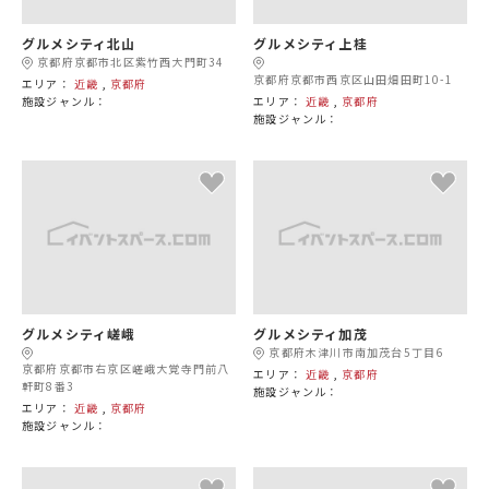
グルメシティ北山
グルメシティ上桂
京都府京都市北区紫竹西大門町34
京都府京都市西京区山田畑田町10-1
エリア：
近畿
,
京都府
施設ジャンル：
エリア：
近畿
,
京都府
施設ジャンル：
グルメシティ嵯峨
グルメシティ加茂
京都府木津川市南加茂台5丁目6
京都府京都市右京区嵯峨大覚寺門前八
エリア：
近畿
,
京都府
軒町8番3
施設ジャンル：
エリア：
近畿
,
京都府
施設ジャンル：