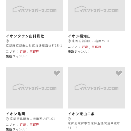
イオンタウン山科椥辻
イオン福知山
京都府福知山市岩井79-8
京都府京都市山科区椥辻草海道町15-1
エリア：
近畿
,
京都府
エリア：
近畿
,
京都府
施設ジャンル：
施設ジャンル：
イオン亀岡
イオン東山二条
京都府亀岡市古世町西内坪101
京都府京都市左京区聖護院蓮華蔵町
エリア：
近畿
,
京都府
31-12
施設ジャンル：