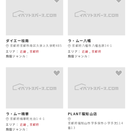
ダイエー桂南
ラ・ムー八幡
京都府京都市南区久世上久世町485
京都府八幡市八幡吉原34-1
エリア：
近畿
,
京都府
エリア：
近畿
,
京都府
施設ジャンル：
施設ジャンル：
ラ・ムー精華
PLANT福知山店
京都府精華町光台1-4-1
京都府福知山市字多保市小字手次114
エリア：
近畿
,
京都府
番13
施設ジャンル：