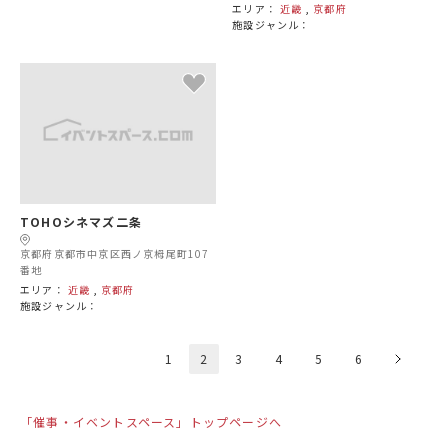
エリア：
近畿
,
京都府
施設ジャンル：
TOHOシネマズ二条
京都府京都市中京区西ノ京栂尾町107
番地
エリア：
近畿
,
京都府
施設ジャンル：
1
2
3
4
5
6
「催事・イベントスペース」トップページへ