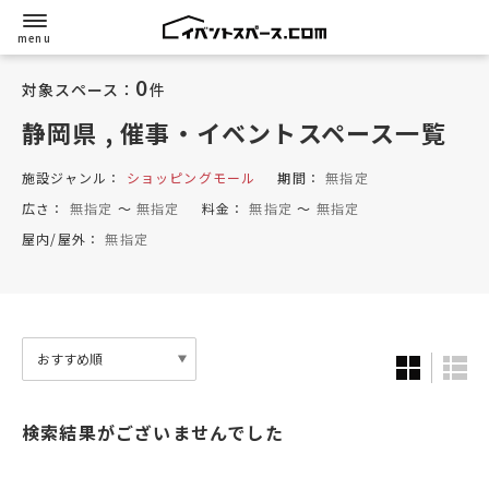
0
対象スペース：
件
静岡県
, 催事・イベントスペース一覧
施設ジャンル：
ショッピングモール
期間：
無指定
広さ：
無指定
〜
無指定
料金：
無指定
〜
無指定
屋内/屋外：
無指定
検索結果がございませんでした