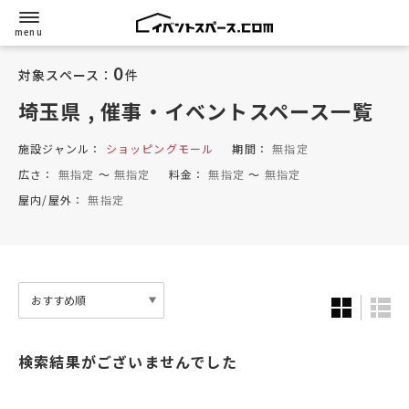
0
対象スペース：
件
埼玉県
, 催事・イベントスペース一覧
施設ジャンル：
ショッピングモール
期間：
無指定
広さ：
無指定
〜
無指定
料金：
無指定
〜
無指定
屋内/屋外：
無指定
検索結果がございませんでした