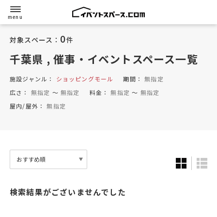
0
対象スペース：
件
千葉県
, 催事・イベントスペース一覧
施設ジャンル：
ショッピングモール
期間：
無指定
広さ：
無指定
〜
無指定
料金：
無指定
〜
無指定
屋内/屋外：
無指定
検索結果がございませんでした